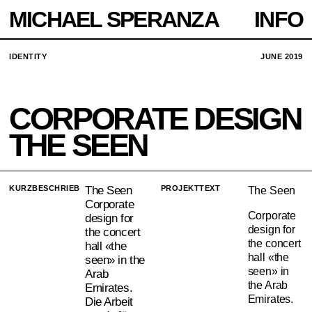
MICHAEL SPERANZA
INFO
IDENTITY
JUNE 2019
CORPORATE DESIGN
THE SEEN
KURZBESCHRIEB
The Seen
PROJEKTTEXT
The Seen
Corporate
Corporate
design for
design for
the concert
the concert
hall «the
hall «the
seen» in the
seen» in
Arab
the Arab
Emirates.
Emirates.
Die Arbeit