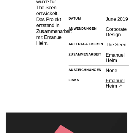
wurde für
The Seen
entwickelt.
DATUM
June 2019
Das Projekt
entstand in
ANWENDUNGEN
Corporate
Zusammenarbeit
Design
mit Emanuel
Heim.
AUFTRAGGEBER:IN
The Seen
ZUSAMMENARBEIT
Emanuel
Heim
AUSZEICHNUNGEN
None
LINKS
Emanuel
Heim
↗