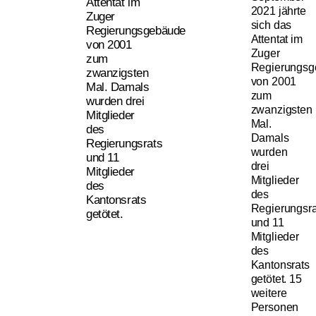
Attentat im
2021 jährte
Zuger
sich das
Regierungsgebäude
Attentat im
von 2001
Zuger
zum
Regierungs
zwanzigsten
von 2001
Mal. Damals
zum
wurden drei
zwanzigsten
Mitglieder
Mal.
des
Damals
Regierungsrats
wurden
und 11
drei
Mitglieder
Mitglieder
des
des
Kantonsrats
Regierungsra
getötet.
und 11
Mitglieder
des
Kantonsrats
getötet. 15
weitere
Personen