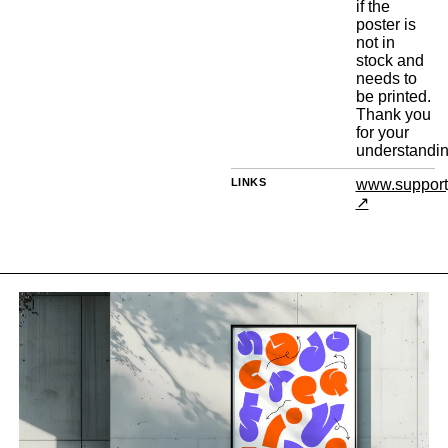
if the
poster is
not in
stock and
needs to
be printed.
Thank you
for your
understandin
LINKS
www.supporty
↗