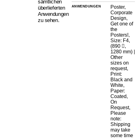
sämtlichen
ANWENDUNGEN
Poster,
überlieferten
Corporate
Anwendungen
Design,
zu sehen.
Get one of
the
Posters!,
Size: F4,
(890 ︎,
1280 mm) |
Other
sizes on
request,
Print:
Black and
White,
Paper:
Coated,
On
Request,
Please
note:
Shipping
may take
some time